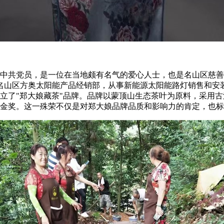
月，中共党员，是一位在当地颇有名气的爱心人士，也是名山区慈
名山区方奥太阳能产品经销部，从事新能源太阳能路灯销售和安装
士创立了"郑大娘藏茶"品牌。品牌以蒙顶山生态茶叶为原料，采
际品牌金奖。这一殊荣不仅是对郑大娘品牌品质和影响力的肯定，也