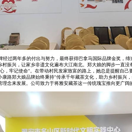
品牌经过两年多的付出与努力，最终获得巴拿马国际品牌金奖，缔造
乡村振兴，让家乡非遗文化遍布大江南北。郑大娘的脚步一直没
初心，牢记使命"。在带动村民发家致富的路上，她总是提醒自己
小康路郑大娘品牌始终秉持"传承千年藏茶文化，助力乡村振兴，
营理念来发展。公司致力于将雅安藏茶这一传统瑰宝推向更广阔