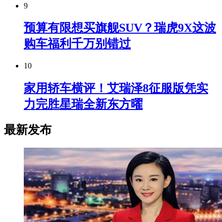
9
预算有限想买旗舰SUV？瑞虎9X这波
购车福利千万别错过
10
家用轿车横评！艾瑞泽8征服版凭实
力完胜星瑞全新东方曜
最新发布