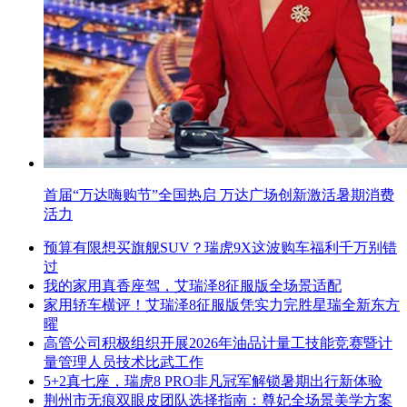
首届“万达嗨购节”全国热启 万达广场创新激活暑期消费
活力
预算有限想买旗舰SUV？瑞虎9X这波购车福利千万别错
过
我的家用真香座驾，艾瑞泽8征服版全场景适配
家用轿车横评！艾瑞泽8征服版凭实力完胜星瑞全新东方
曜
高管公司积极组织开展2026年油品计量工技能竞赛暨计
量管理人员技术比武工作
5+2真七座，瑞虎8 PRO非凡冠军解锁暑期出行新体验
荆州市无痕双眼皮团队选择指南：尊妃全场景美学方案