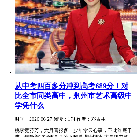
从中考四百多分冲到高考689分！对
比全市同类高中，荆州市艺术高级中
学凭什么
时间：2026-06-27
阅读：174
作者：邓古生
桃李竞芬芳，六月喜报多！少年拿云心事，至此终底于
成！伴随着2026年高考落下帷幕,荆州市艺术高级中学