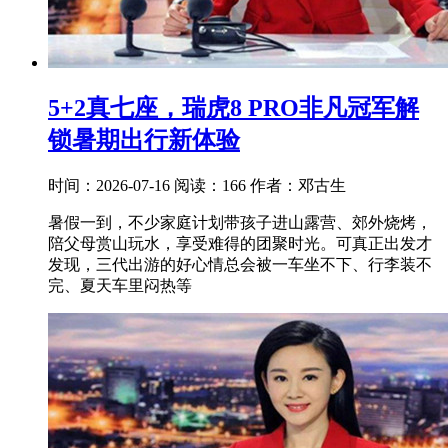
5+2真七座，瑞虎8 PRO非凡冠军解
锁暑期出行新体验
时间：2026-07-16
阅读：166
作者：邓古生
暑假一到，不少家庭计划带孩子进山露营、郊外烧烤，
陪父母赏山玩水，享受难得的团聚时光。可真正出发才
发现，三代出游的好心情总会被一车坐不下、行李装不
完、夏天车里闷热等