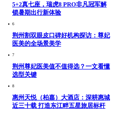
5+2真七座，瑞虎8 PRO非凡冠军解
锁暑期出行新体验
6
荆州割双眼皮口碑好机构探访：尊妃
医美的全场景美学
7
荆州尊妃医美值不值得选？一文看懂
选型关键
8
惠州天悦（柏嘉）大酒店：深耕惠城
近三十载 打造东江畔五星旅居标杆