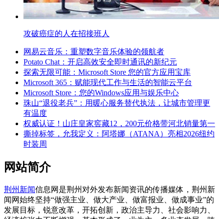
攻破癌症的人在招接班人
网易云音乐：重塑数字音乐体验的领航者
Potato Chat：开启高效安全即时通讯的新纪元
探索无限可能：Microsoft Store 您的官方应用宝库
Microsoft 365：赋能现代工作与生活的智能云平台
Microsoft Store：您的Windows应用与娱乐中心
珠山“退役老兵”：用暖心服务替代执法，让城市管理更
有温度
权威认证！山庄皇家窖藏12，200元价格带河北销量第一
撕掉标签，允我定义：阿塔娜（ATANA）亮相2026纽约
时装周
网站简介
荆州新闻
信息网是荆州对外发布新闻资讯的传播媒体，荆州新
闻网始终坚持“做强主业、做大产业、做富报业、做成事业”的
发展目标，锐意改革，开拓创新，政治主导力、社会影响力、