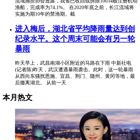
流域捕捞协会透露，我省已收回或拆除10034艘注册机动
渔船，完成率为74.1%。 在2020年底之前，长江流域将
实施为期10年的禁渔期。截
进入梅后，湖北省平均降雨量达到创
纪录水平。这个周末可能会有另一轮
暴雨
昨天早上，武昌南湖小区附近的马路在下雨 中新社电
(记者陈)昨天，武汉遭遇暴雨袭击。此时，这一轮暴雨
从西向东骚扰恩施、宜昌、荆门、随州、黄冈等地，最
后撤离湖北。 从前一天
本月热文