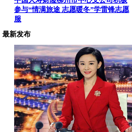
参与“情满旅途 志愿暖冬”学雷锋志愿
服
最新发布