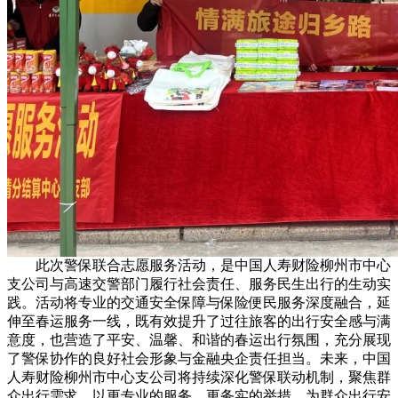
此次警保联合志愿服务活动，是中国人寿财险柳州市中心
支公司与高速交警部门履行社会责任、服务民生出行的生动实
践。活动将专业的交通安全保障与保险便民服务深度融合，延
伸至春运服务一线，既有效提升了过往旅客的出行安全感与满
意度，也营造了平安、温馨、和谐的春运出行氛围，充分展现
了警保协作的良好社会形象与金融央企责任担当。未来，中国
人寿财险柳州市中心支公司将持续深化警保联动机制，聚焦群
众出行需求，以更专业的服务、更务实的举措，为群众出行安