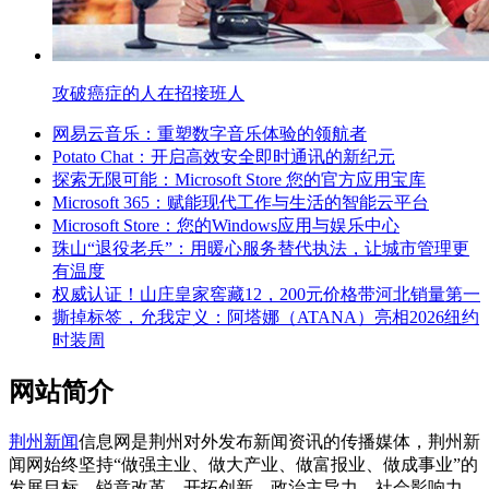
攻破癌症的人在招接班人
网易云音乐：重塑数字音乐体验的领航者
Potato Chat：开启高效安全即时通讯的新纪元
探索无限可能：Microsoft Store 您的官方应用宝库
Microsoft 365：赋能现代工作与生活的智能云平台
Microsoft Store：您的Windows应用与娱乐中心
珠山“退役老兵”：用暖心服务替代执法，让城市管理更
有温度
权威认证！山庄皇家窖藏12，200元价格带河北销量第一
撕掉标签，允我定义：阿塔娜（ATANA）亮相2026纽约
时装周
网站简介
荆州新闻
信息网是荆州对外发布新闻资讯的传播媒体，荆州新
闻网始终坚持“做强主业、做大产业、做富报业、做成事业”的
发展目标，锐意改革，开拓创新，政治主导力、社会影响力、