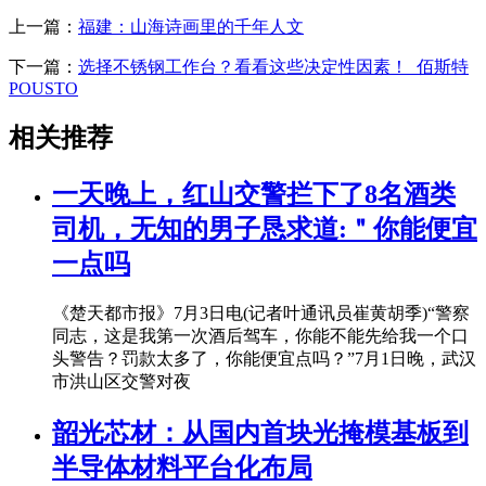
上一篇：
福建：山海诗画里的千年人文
下一篇：
选择不锈钢工作台？看看这些决定性因素！_佰斯特
POUSTO
相关推荐
一天晚上，红山交警拦下了8名酒类
司机，无知的男子恳求道:＂你能便宜
一点吗
《楚天都市报》7月3日电(记者叶通讯员崔黄胡季)“警察
同志，这是我第一次酒后驾车，你能不能先给我一个口
头警告？罚款太多了，你能便宜点吗？”7月1日晚，武汉
市洪山区交警对夜
韶光芯材：从国内首块光掩模基板到
半导体材料平台化布局