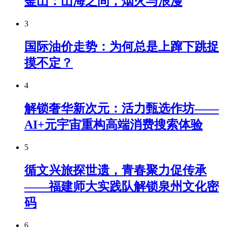
釜山：山海之间，烟火与浪漫
3
国际油价走势：为何总是上蹿下跳捉
摸不定？
4
解锁奢华新次元：活力甄选作坊——
AI+元宇宙重构高端消费搜索体验
5
循文兴旅探世遗，青春聚力促传承
——福建师大实践队解锁泉州文化密
码
6