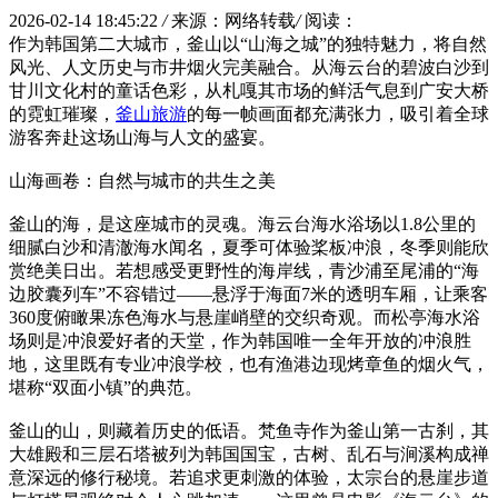
2026-02-14 18:45:22
/
来源：网络转载
/
阅读：
作为韩国第二大城市，釜山以“山海之城”的独特魅力，将自然
风光、人文历史与市井烟火完美融合。从海云台的碧波白沙到
甘川文化村的童话色彩，从札嘎其市场的鲜活气息到广安大桥
的霓虹璀璨，
釜山旅游
的每一帧画面都充满张力，吸引着全球
游客奔赴这场山海与人文的盛宴。
山海画卷：自然与城市的共生之美
釜山的海，是这座城市的灵魂。海云台海水浴场以1.8公里的
细腻白沙和清澈海水闻名，夏季可体验桨板冲浪，冬季则能欣
赏绝美日出。若想感受更野性的海岸线，青沙浦至尾浦的“海
边胶囊列车”不容错过——悬浮于海面7米的透明车厢，让乘客
360度俯瞰果冻色海水与悬崖峭壁的交织奇观。而松亭海水浴
场则是冲浪爱好者的天堂，作为韩国唯一全年开放的冲浪胜
地，这里既有专业冲浪学校，也有渔港边现烤章鱼的烟火气，
堪称“双面小镇”的典范。
釜山的山，则藏着历史的低语。梵鱼寺作为釜山第一古刹，其
大雄殿和三层石塔被列为韩国国宝，古树、乱石与涧溪构成禅
意深远的修行秘境。若追求更刺激的体验，太宗台的悬崖步道