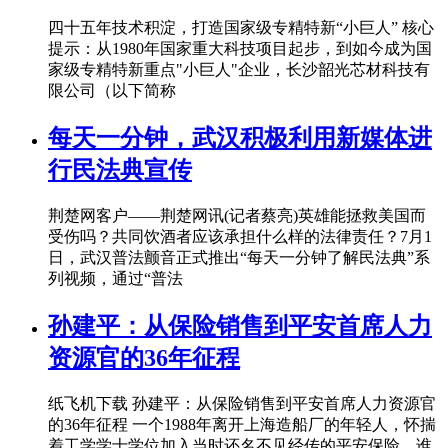
四十五年技术积淀，打造国家级专精特新“小巨人” 核心
提示：从1980年国家重大科技项目起步，到如今成为国
家级专精特新重点"小巨人"企业，长沙韶光芯材科技有
限公司（以下简称
每天一分钟，武汉积极利用新媒体进
行民法典宣传
荆楚网客户——荆楚网讯(记者蔡亮)英雄能拯救美国而
受伤吗？共同饮酒者应该承担什么样的法律责任？7月1
日，武汉普法颤音正式推出“每天一分钟了解民法典”系
列视频，通过“普法
孙建平：从保险销售到平安首席人力
资源官的36年征程
纸飞机下载 孙建平：从保险销售到平安首席人力资源官
的36年征程 一个1988年离开上海造船厂的年轻人，怀揣
着工学学士学位加入当时还名不见经传的平安保险，谁