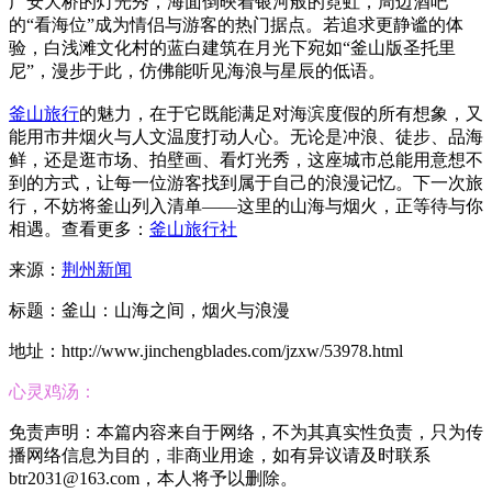
广安大桥的灯光秀，海面倒映着银河般的霓虹，周边酒吧
的“看海位”成为情侣与游客的热门据点。若追求更静谧的体
验，白浅滩文化村的蓝白建筑在月光下宛如“釜山版圣托里
尼”，漫步于此，仿佛能听见海浪与星辰的低语。
釜山旅行
的魅力，在于它既能满足对海滨度假的所有想象，又
能用市井烟火与人文温度打动人心。无论是冲浪、徒步、品海
鲜，还是逛市场、拍壁画、看灯光秀，这座城市总能用意想不
到的方式，让每一位游客找到属于自己的浪漫记忆。下一次旅
行，不妨将釜山列入清单——这里的山海与烟火，正等待与你
相遇。查看更多：
釜山旅行社
来源：
荆州新闻
标题：釜山：山海之间，烟火与浪漫
地址：http://www.jinchengblades.com/jzxw/53978.html
心灵鸡汤：
免责声明：本篇内容来自于网络，不为其真实性负责，只为传
播网络信息为目的，非商业用途，如有异议请及时联系
btr2031@163.com，本人将予以删除。