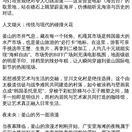
与灯塔景观绝对令人心跳加速——这里曾是电影《海云台》的
取景地，站在礁石上眺望蔚蓝海岸，仿佛能听见海浪与历史的
对话。
人文烟火：传统与现代的碰撞火花
釜山的市井气息，藏在每一个转角。札嘎其市场是韩国最大的
水产市场，也是釜山旅游的“必打卡”地标。在这里，游客可亲
手挑选帝王蟹、生鱼片，再拿到二楼加工，人均几十元就能实
现“海鲜自由”。市场旁的BIFF广场则充满电影氛围，地面镶嵌
的明星手印、排档里的辣炒年糕，让人瞬间穿越到釜山国际电
影节的热闹现场。
若想感受艺术与生活的交融，甘川文化村是绝佳选择。这个由
太极道信徒与战争难民共同建造的村落，如今被涂鸦与壁画装
点成“韩国圣托里尼”。穿梭于彩虹阶梯与小王子雕塑之间，随
手一拍即是明信片，而村内居民与艺术家共同打造的咖啡馆，
更让艺术真正融入日常生活。
夜未央：釜山的另一面浪漫
当夜幕降临，釜山的浪漫才刚刚开始。广安里海滩的夜晚属于