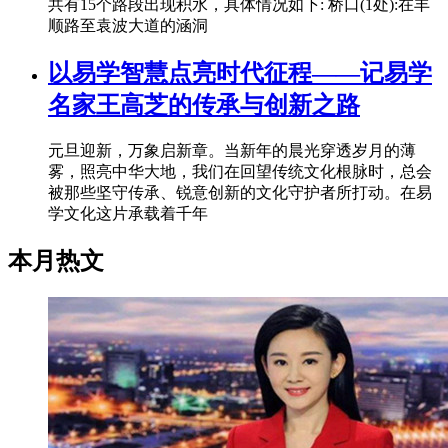
共有15个路段出现积水，具体情况如下: 桥口(1处):在丰
顺路至袁波大道的涵洞
以易学智慧点亮时代征程——记易学
名家王高芝的传承与创新之路
元旦迎新，万象启新章。当新年的晨光穿透岁月的薄
雾，照亮中华大地，我们在回望传统文化根脉时，总会
被那些坚守传承、锐意创新的文化守护者所打动。在易
学文化这片承载着千年
本月热文