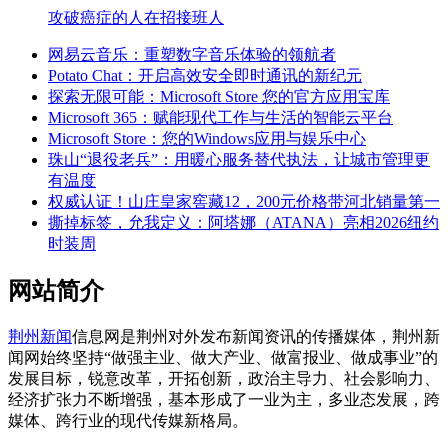
攻破癌症的人在招接班人
网易云音乐：重塑数字音乐体验的领航者
Potato Chat：开启高效安全即时通讯的新纪元
探索无限可能：Microsoft Store 您的官方应用宝库
Microsoft 365：赋能现代工作与生活的智能云平台
Microsoft Store：您的Windows应用与娱乐中心
珠山“退役老兵”：用暖心服务替代执法，让城市管理更
有温度
权威认证！山庄皇家窖藏12，200元价格带河北销量第一
撕掉标签，允我定义：阿塔娜（ATANA）亮相2026纽约
时装周
网站简介
荆州新闻
信息网是荆州对外发布新闻资讯的传播媒体，荆州新
闻网始终坚持“做强主业、做大产业、做富报业、做成事业”的
发展目标，锐意改革，开拓创新，政治主导力、社会影响力、
经济扩张力不断增强，基本形成了一业为主，多业态发展，跨
媒体、跨行业的现代传媒新格局。