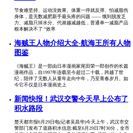
节食难坚持、运动没效果、体重一停就反弹、怕减脂伤
身体，是无数减肥新手最头疼的问题 —— 饿到脱发乏
力、减脂只掉水分、代谢越减越低，普通单一减脂产品
根本解决不了 “效率
海贼王人物介绍大全-航海王所有人物
图鉴
《海贼王》是一部由日本漫画家尾田荣一郎创作的长篇
漫画作品，自1997年连载至今超过二十载，跨越了世
纪，陪伴了无数人从童年走向中年，乃至青春岁月。如
今它不仅是日本漫画史上
新闻快报！武汉交警今天早上公布了
积水路段
楚天都市报6月29日电(记者吴昌华)今天上午，武汉市交
警部门发布了道路积水信息:截至6月29日7时30分，全市