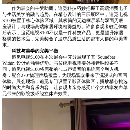
作为展会的主赞助商，追觅科技巧妙把握了高端消费电子
与生活美学的融合趋势。在精心设计的三层展区中，追觅电视
S100被置于核心体验区域，其极简的无边框屏幕与双面刃底
座设计，与现场高端家居环境相得益彰。许多参观者驻足体验
后表示，追觅电视S100不仅是一件科技产品，更是提升家居
格调的艺术品，完美契合了追求品质生活的都市人群的审美需
求。
科技与美学的完美平衡
追觅电视S100在本次展会中充分展现了其“Soundbar
Within”设计的独特优势。与传统电视需要外接音响设备不
同，追觅电视S100将完整的4.1.2声道音响系统完全融入机
身，配合270°物理声场覆盖，为现场观众带来了沉浸式的音画
体验。展会现场，追觅专门设置了影音体验区，播放精心挑选
的时尚大片和音乐内容，让参观者亲身感受11个大功率发声单
元带来的影院级环绕立体声效果。