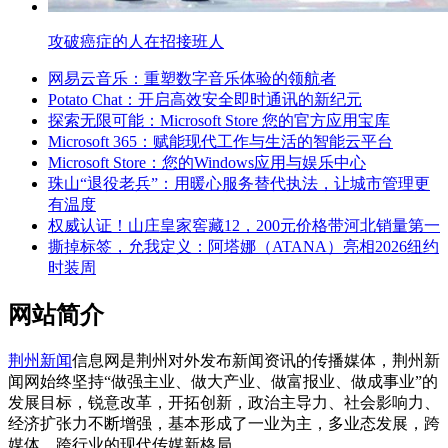
攻破癌症的人在招接班人
网易云音乐：重塑数字音乐体验的领航者
Potato Chat：开启高效安全即时通讯的新纪元
探索无限可能：Microsoft Store 您的官方应用宝库
Microsoft 365：赋能现代工作与生活的智能云平台
Microsoft Store：您的Windows应用与娱乐中心
珠山“退役老兵”：用暖心服务替代执法，让城市管理更
有温度
权威认证！山庄皇家窖藏12，200元价格带河北销量第一
撕掉标签，允我定义：阿塔娜（ATANA）亮相2026纽约
时装周
网站简介
荆州新闻
信息网是荆州对外发布新闻资讯的传播媒体，荆州新
闻网始终坚持“做强主业、做大产业、做富报业、做成事业”的
发展目标，锐意改革，开拓创新，政治主导力、社会影响力、
经济扩张力不断增强，基本形成了一业为主，多业态发展，跨
媒体、跨行业的现代传媒新格局。