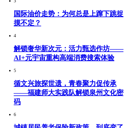
3
国际油价走势：为何总是上蹿下跳捉
摸不定？
4
解锁奢华新次元：活力甄选作坊——
AI+元宇宙重构高端消费搜索体验
5
循文兴旅探世遗，青春聚力促传承
——福建师大实践队解锁泉州文化密
码
6
城镇居民养老保险新政策，到底变了