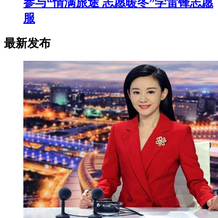
参与“情满旅途 志愿暖冬”学雷锋志愿
服
最新发布