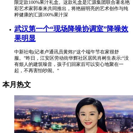
限定款100%果汁礼盒。这款礼盒是汇源集团联合著名艳
彩艺术家郭泰来共同推出，将艳丽明亮的艺术创作与纯
粹健康的汇源100%果汁深
武汉第一个“现场降噪协调室”降噪效
果明显
中新社电(记者卢通讯员黄炜)“这个端午节在家很舒
服。”昨日，江安区劳动街华辉社区居民肖树生表示:“没
有烦人的建筑噪音，孩子们回家后可以安心地聚在一
起，不再害怕吵闹。”
本月热文