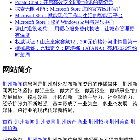
Potato Chat：开启高效安全即时通讯的新纪元
探索无限可能：Microsoft Store 您的官方应用宝库
Microsoft 365：赋能现代工作与生活的智能云平台
Microsoft Store：您的Windows应用与娱乐中心
珠山“退役老兵”：用暖心服务替代执法，让城市管理更
有温度
权威认证！山庄皇家窖藏12，200元价格带河北销量第一
撕掉标签，允我定义：阿塔娜（ATANA）亮相2026纽约
时装周
网站简介
荆州新闻
信息网是荆州对外发布新闻资讯的传播媒体，荆州新
闻网始终坚持“做强主业、做大产业、做富报业、做成事业”的
发展目标，锐意改革，开拓创新，政治主导力、社会影响力、
经济扩张力不断增强，基本形成了一业为主，多业态发展，跨
媒体、跨行业的现代传媒新格局。
首页
|
荆州新闻
|
荆州教育
|
荆州房产
|
商业
|
荆州招聘
|
荆州美食
|
荆
州旅游
版权所有：
荆州新闻
荆州新闻信息网 未经同意不得复制或镜