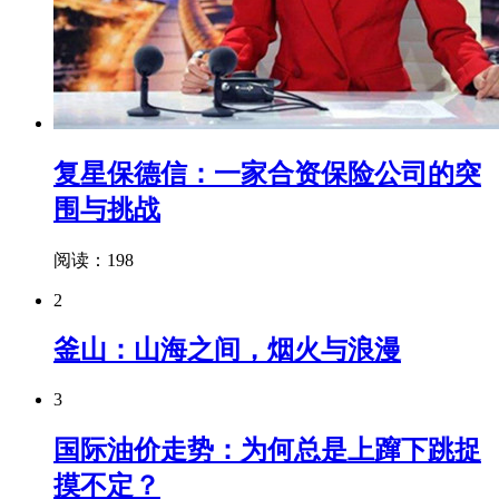
复星保德信：一家合资保险公司的突
围与挑战
阅读：198
2
釜山：山海之间，烟火与浪漫
3
国际油价走势：为何总是上蹿下跳捉
摸不定？