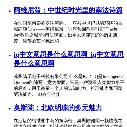
阿维尼翁：中世纪时光里的南法诗篇
在法国东南部的罗讷河畔，一座被中世纪城墙环绕的古
城静静伫立——阿维尼翁。这座曾因教皇驻跸而被称
为“教皇之城”的南法瑰宝，如今以保存完好的历史遗
迹、浓郁的艺术氛围和
iq中文意思是什么意思啊_iq中文意思
是什么意思啊
苏州陆禾电子科技有限公司 什么是IQ？ IQ是Intelligence
Quotient的缩写，意为智商。它是一种测量人类智力水平
的标准，用于衡量一个人的认知能力、推理能力和问题
解决能力。 IQ有什么作
奥斯陆：北欧明珠的多元魅力
在斯堪的纳维亚半岛的东南端，奥斯陆如同一颗镶嵌在
峡湾之畔的明珠，以其独特的自然风光与深厚的人文底