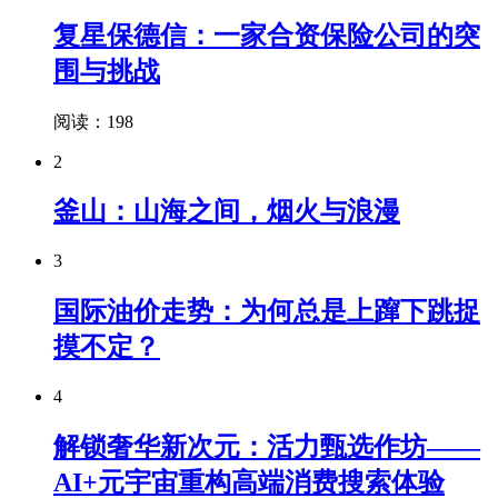
复星保德信：一家合资保险公司的突
围与挑战
阅读：198
2
釜山：山海之间，烟火与浪漫
3
国际油价走势：为何总是上蹿下跳捉
摸不定？
4
解锁奢华新次元：活力甄选作坊——
AI+元宇宙重构高端消费搜索体验