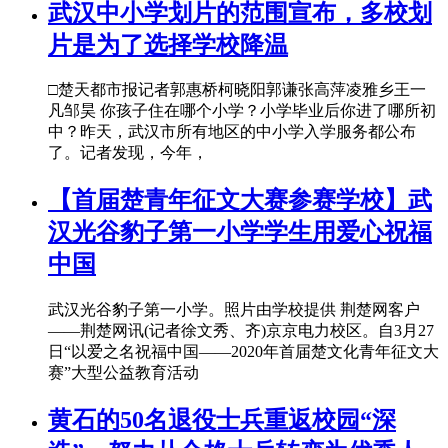
武汉中小学划片的范围宣布，多校划
片是为了选择学校降温
□楚天都市报记者郭惠桥柯晓阳郭谦张高萍凌雅乡王一
凡邹昊 你孩子住在哪个小学？小学毕业后你进了哪所初
中？昨天，武汉市所有地区的中小学入学服务都公布
了。记者发现，今年，
【首届楚青年征文大赛参赛学校】武
汉光谷豹子第一小学学生用爱心祝福
中国
武汉光谷豹子第一小学。照片由学校提供 荆楚网客户
——荆楚网讯(记者徐文秀、齐)京京电力校区。自3月27
日“以爱之名祝福中国——2020年首届楚文化青年征文大
赛”大型公益教育活动
黄石的50名退役士兵重返校园“深