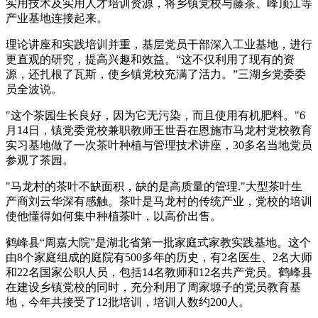
实用技术及实用人才培训资源，将乡镇党校与藤茶、峰顶江等
产业基地连接起来。
理论讲座和实践培训并重，基层党员干部深入工业基地，进行
更直观的研究，提高兴趣和效益。“这不仅利用了现有的资
源，还扎根了瓦斯，使乡镇党校充满了活力。”三湖乡党委委
员全波说。
"这个茶园生长良好，因为它无污染，而且使用有机肥料。"6
月14日，镇党委党校兼职教师王世吾在恩施市马龙村党校教育
实习基地做了一次茶叶种植与管理技术讲座，30多名当地党员
参观了茶园。
"马龙村的茶叶不缺面积，缺的是高质量的管理."大型茶叶生
产商刘云华深有感触。茶叶是马龙村的传统产业，党校的培训
使他懂得如何集中种植茶叶，以高价出售。
鹤峰县“周嘉大院”是湖北省第一批家庭式家教实践基地。这个
由8个家庭组成的庭院有500多年的历史，有2名医生、2名大师
和22名国家公职人员，包括14名教师和12名共产党员。鹤峰县
在建设乡镇党校的同时，充分利用了周家塬子的党员教育基
地，今年共接受了12批培训，培训人数约200人。