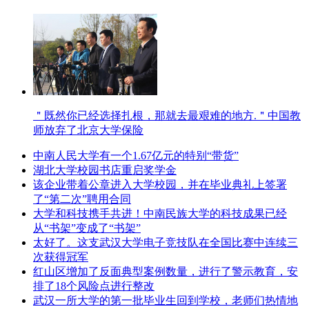
＂既然你已经选择扎根，那就去最艰难的地方.＂中国教
师放弃了北京大学保险
中南人民大学有一个1.67亿元的特别“带货”
湖北大学校园书店重启奖学金
该企业带着公章进入大学校园，并在毕业典礼上签署
了“第二次”聘用合同
大学和科技携手共进！中南民族大学的科技成果已经
从“书架”变成了“书架”
太好了。这支武汉大学电子竞技队在全国比赛中连续三
次获得冠军
红山区增加了反面典型案例数量，进行了警示教育，安
排了18个风险点进行整改
武汉一所大学的第一批毕业生回到学校，老师们热情地