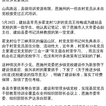
山高路远，县级培训资源有限。恩施州的一些农村党员从未在
党校接受过正式培训。
5月28日，建始县常亮乡霍龙村72岁的党员王传梅成为建始县
党校的第一批学生。他认真记笔记，听了恩施市人大常委会副
主任、建始县委书记洪林教授的第一堂党课。
霍龙村位于三峡库区的偏远山区。村党支部书记何先典表示，
由于村里党员居住分散、流动性大，近年来，村里有39名党员
主要通过党支部的“三会一课”等主题在村里学习。，而且没有
机会在正规的党校学习，也没有对许多政策有过深刻的了解。
这种情况并不少见。恩施州党委把乡镇党校建设作为新形势下
建设强基层、振兴农村的重要抓手，下发了《关于推进乡镇
(街道)党校建设的指导意见》，明确了建设标准，落实了经费
保障，加强了责任考核。
各县市要统筹整合资源，建设和管理乡镇党校，实现基层党员
干部教育培训全覆盖在全州组织部部长会议上，恩施市委常
委、组织部部长尹达亲自部署。