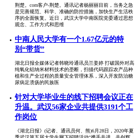
荆楚。com客户-荆楚。通讯记者杨丽丽目前，当务之急
是完善规范、科学、准确的防控措施，加快生产生活秩
序的全面恢复。近日，武汉大学中南医院党委通过思想
观念、工作方式和思维
中南人民大学有一个1.67亿元的特
别“带货”
湖北日报全媒体记者韩晓玲通讯员兰姜婷 打破国外对高
纯氧化铝纳米材料技术的垄断，扫描代码跟踪农产品种
植和生产全过程的质量安全管理体系，深入开发防治糖
尿病足溃疡的民族医
针对大学毕业生的线下招聘会议正在
升温。武汉56家企业共提供3191个工
作岗位
《湖北日报》(记者、通讯员何、熊)6月28日，2020年夏
季武汉第五届大学生网下招聘活动“携手共进，共创辉