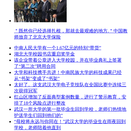
＂既然你已经选择扎根，那就去最艰难的地方.＂中国教
师放弃了北京大学保险
中南人民大学有一个1.67亿元的特别“带货”
湖北大学校园书店重启奖学金
该企业带着公章进入大学校园，并在毕业典礼上签署
了“第二次”聘用合同
大学和科技携手共进！中南民族大学的科技成果已经
从“书架”变成了“书架”
太好了。这支武汉大学电子竞技队在全国比赛中连续三
次获得冠军
红山区增加了反面典型案例数量，进行了警示教育，安
排了18个风险点进行整改
武汉一所大学的第一批毕业生回到学校，老师们热情地
护送学生们回到他们的“
“母校将永远与你同在！”武汉大学的毕业生在雨夜回到
学校，老师陪着他直到