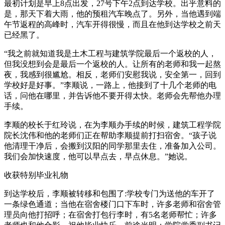
最初计划是早上8点出发，27号下午2点到达学校。出乎意料的
是，那天下着大雨，他的预租汽车晚点了。另外，当他遇到端
午节返程的高峰时，汽车开得很慢，而且在他到达学校之前天
已经黑了。
“我之前就知道我是土木工程与建筑学院最后一个返校的人，
但我没想到会是最后一个返校的人。让所有的老师和我一起熬
夜，我感到很尴尬。相反，老师们安慰我说，安全第一，回到
学校好是好事。”李顺说，一路上，他接到了十几个老师的电
话，问他在哪里，并告诉他不要开得太快。老师会先帮他办理
手续。
李顺的校长于红玲说，在为李顺办手续的时候，建筑工程学院
院长沈伟和他的老师们正在帮助李顺提前打扫宿舍。“孩子说
他清理干净后，会搬到汉阳的同学那里去住，准备加入公司。
我们会加快速度，他可以早点去，早点休息。”她说。
收获特别毕业礼物
到达学校后，李顺被转移和包围了:学校专门为送他的车开了
一条绿色通道；当他在宿舍楼门口下车时，许多老师和宿舍管
理员向他打招呼；在宿舍打包行李时，有5名老师帮忙；许多