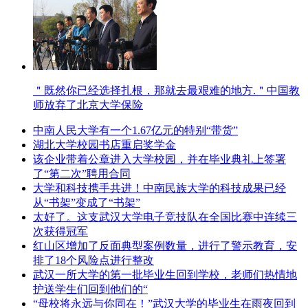
＂既然你已经选择扎根，那就去最艰难的地方.＂中国教
师放弃了北京大学保险
中南人民大学有一个1.67亿元的特别“带货”
湖北大学校园书店重启奖学金
该企业带着公章进入大学校园，并在毕业典礼上签署
了“第二次”聘用合同
大学和科技携手共进！中南民族大学的科技成果已经
从“书架”变成了“书架”
太好了。这支武汉大学电子竞技队在全国比赛中连续三
次获得冠军
红山区增加了反面典型案例数量，进行了警示教育，安
排了18个风险点进行整改
武汉一所大学的第一批毕业生回到学校，老师们热情地
护送学生们回到他们的“
“母校将永远与你同在！”武汉大学的毕业生在雨夜回到