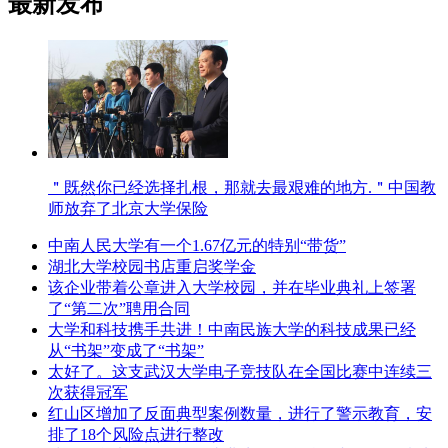
最新发布
＂既然你已经选择扎根，那就去最艰难的地方.＂中国教
师放弃了北京大学保险
中南人民大学有一个1.67亿元的特别“带货”
湖北大学校园书店重启奖学金
该企业带着公章进入大学校园，并在毕业典礼上签署
了“第二次”聘用合同
大学和科技携手共进！中南民族大学的科技成果已经
从“书架”变成了“书架”
太好了。这支武汉大学电子竞技队在全国比赛中连续三
次获得冠军
红山区增加了反面典型案例数量，进行了警示教育，安
排了18个风险点进行整改