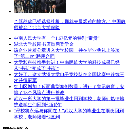
＂既然你已经选择扎根，那就去最艰难的地方.＂中国教
师放弃了北京大学保险
中南人民大学有一个1.67亿元的特别“带货”
湖北大学校园书店重启奖学金
该企业带着公章进入大学校园，并在毕业典礼上签署
了“第二次”聘用合同
大学和科技携手共进！中南民族大学的科技成果已经
从“书架”变成了“书架”
太好了。这支武汉大学电子竞技队在全国比赛中连续三
次获得冠军
红山区增加了反面典型案例数量，进行了警示教育，安
排了18个风险点进行整改
武汉一所大学的第一批毕业生回到学校，老师们热情地
护送学生们回到他们的“
“母校将永远与你同在！”武汉大学的毕业生在雨夜回到
学校，老师陪着他直到