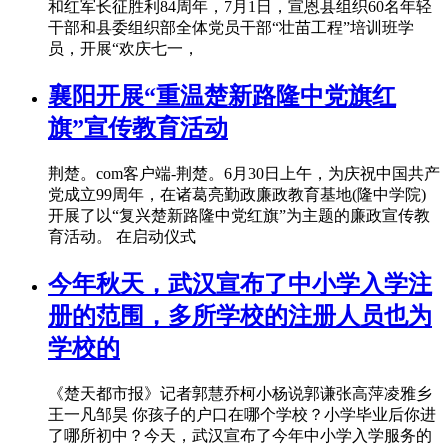
和红军长征胜利84周年，7月1日，宣恩县组织60名年轻
干部和县委组织部全体党员干部“壮苗工程”培训班学
员，开展“欢庆七一，
襄阳开展“重温楚新路隆中党旗红
旗”宣传教育活动
荆楚。com客户端-荆楚。6月30日上午，为庆祝中国共产
党成立99周年，在诸葛亮勤政廉政教育基地(隆中学院)
开展了以“复兴楚新路隆中党红旗”为主题的廉政宣传教
育活动。 在启动仪式
今年秋天，武汉宣布了中小学入学注
册的范围，多所学校的注册人员也为
学校的
《楚天都市报》记者郭慧乔柯小杨说郭谦张高萍凌雅乡
王一凡邹昊 你孩子的户口在哪个学校？小学毕业后你进
了哪所初中？今天，武汉宣布了今年中小学入学服务的